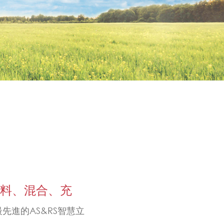
料、混合、充
先進的AS&RS智慧立