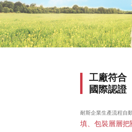
工廠符合
國際認證
耐斯企業生產流程自
填、包裝層層把關，